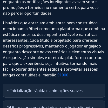
enquanto as notificações inteligentes avisam sobre
promoções e torneios no momento certo, para você
não perder oportunidades.
Usuários que apreciam ambientes bem construídos
mencionam a 9fbet como uma plataforma que combina
estética moderna, desempenho estável e narrativas
interessantes. Cada título é projetado para oferecer
desafios progressivos, mantendo o jogador engajado
enquanto descobre novos cenários e elementos visuais.
A organização simples e direta da plataforma contribui
para que a experiência seja intuitiva, tornando mais
fácil explorar diferentes estilos e aproveitar sessões
longas com fluidez e imersão.
91000
⚡ Inicialização rápida e animações suaves
📶 Baixo consumo de dados e cache inteligente