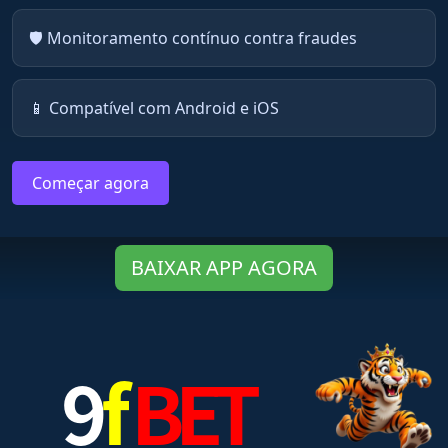
🛡️ Monitoramento contínuo contra fraudes
📱 Compatível com Android e iOS
Começar agora
BAIXAR APP AGORA