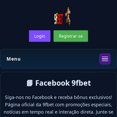
Login
Registrar-se
Menu
📘 Facebook 9fbet
Siga-nos no Facebook e receba bônus exclusivos!
Página oficial da 9fbet com promoções especiais,
notícias em tempo real e interação direta. Junte-se