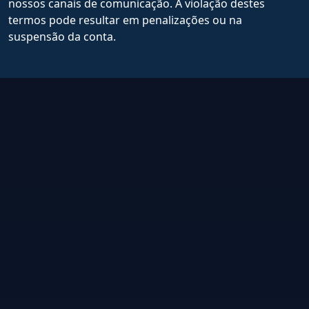
nossos canais de comunicação. A violação destes
termos pode resultar em penalizações ou na
suspensão da conta.