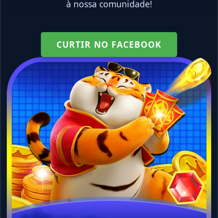
à nossa comunidade!
CURTIR NO FACEBOOK