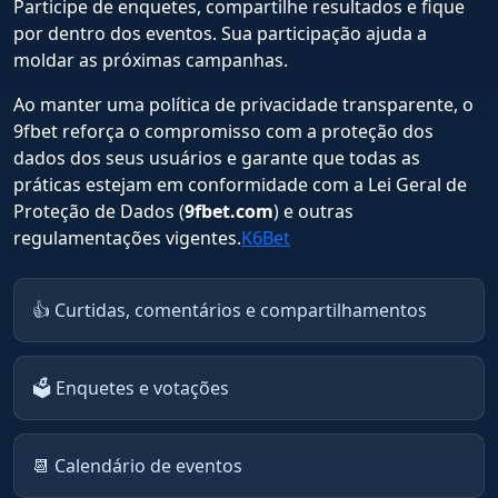
Participe de enquetes, compartilhe resultados e fique
por dentro dos eventos. Sua participação ajuda a
moldar as próximas campanhas.
Ao manter uma política de privacidade transparente, o
9fbet reforça o compromisso com a proteção dos
dados dos seus usuários e garante que todas as
práticas estejam em conformidade com a Lei Geral de
Proteção de Dados (
9fbet.com
) e outras
regulamentações vigentes.
K6Bet
👍 Curtidas, comentários e compartilhamentos
🗳️ Enquetes e votações
📆 Calendário de eventos