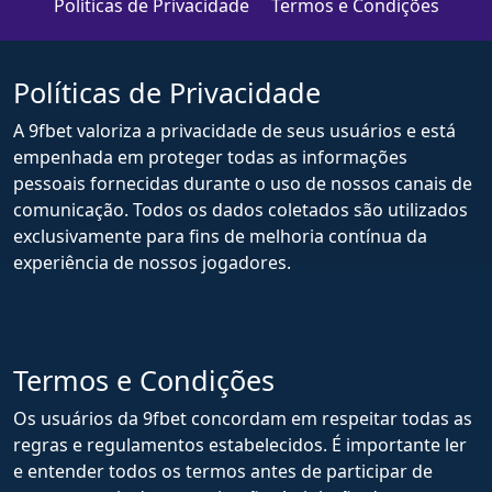
Políticas de Privacidade
Termos e Condições
Políticas de Privacidade
A 9fbet valoriza a privacidade de seus usuários e está
empenhada em proteger todas as informações
pessoais fornecidas durante o uso de nossos canais de
comunicação. Todos os dados coletados são utilizados
exclusivamente para fins de melhoria contínua da
experiência de nossos jogadores.
Termos e Condições
Os usuários da 9fbet concordam em respeitar todas as
regras e regulamentos estabelecidos. É importante ler
e entender todos os termos antes de participar de