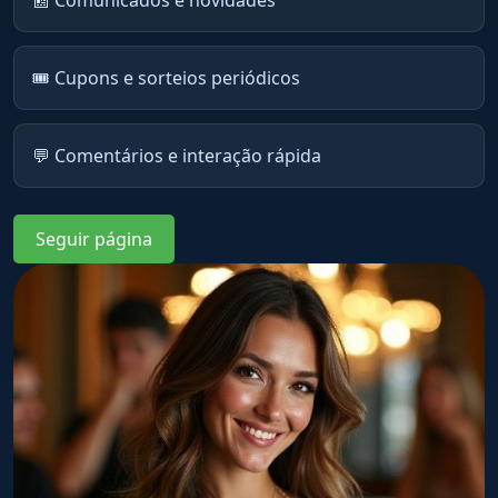
📰 Comunicados e novidades
🎟️ Cupons e sorteios periódicos
💬 Comentários e interação rápida
Seguir página