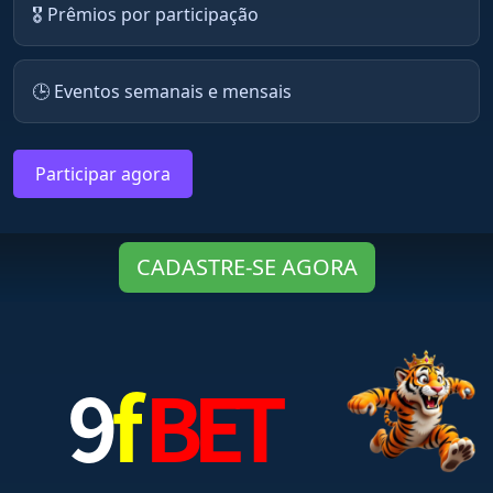
🎖️ Prêmios por participação
🕒 Eventos semanais e mensais
Participar agora
CADASTRE-SE AGORA