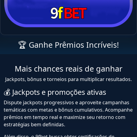
🏆 Ganhe Prêmios Incríveis!
Mais chances reais de ganhar
Jackpots, bônus e torneios para multiplicar resultados.
💰 Jackpots e promoções ativas
Dispute jackpots progressivos e aproveite campanhas
temáticas com metas e bônus cumulativos. Acompanhe
prêmios em tempo real e maximize seu retorno com
estratégias bem definidas.
Além disso, o 9fbet busca obter certificações de