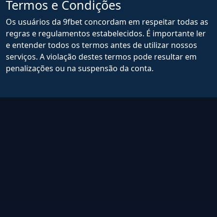
Termos e Condições
Os usuários da 9fbet concordam em respeitar todas as
regras e regulamentos estabelecidos. É importante ler
e entender todos os termos antes de utilizar nossos
serviços. A violação destes termos pode resultar em
penalizações ou na suspensão da conta.