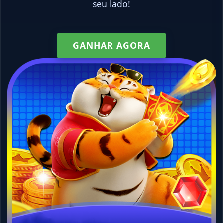
seu lado!
GANHAR AGORA