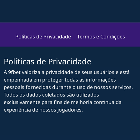
Políticas de Privacidade
Termos e Condições
Políticas de Privacidade
A 9fbet valoriza a privacidade de seus usuários e está
empenhada em proteger todas as informações
pessoais fornecidas durante o uso de nossos serviços.
Todos os dados coletados são utilizados
exclusivamente para fins de melhoria contínua da
experiência de nossos jogadores.