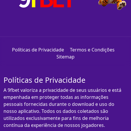
Políticas de Privacidade
Termos e Condições
Sitemap
Políticas de Privacidade
A 9fbet valoriza a privacidade de seus usuários e está
empenhada em proteger todas as informações
pessoais fornecidas durante o download e uso do
nosso aplicativo. Todos os dados coletados são
utilizados exclusivamente para fins de melhoria
contínua da experiência de nossos jogadores.