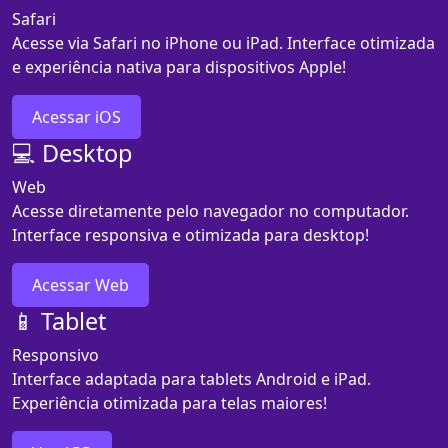
Safari
Acesse via Safari no iPhone ou iPad. Interface otimizada
e experiência nativa para dispositivos Apple!
Acessar iOS
💻 Desktop
Web
Acesse diretamente pelo navegador no computador.
Interface responsiva e otimizada para desktop!
Acessar Web
📱 Tablet
Responsivo
Interface adaptada para tablets Android e iPad.
Experiência otimizada para telas maiores!