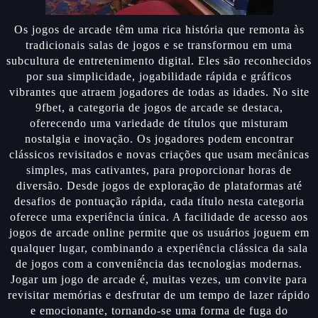
Os jogos de arcade têm uma rica história que remonta às
tradicionais salas de jogos e se transformou em uma
subcultura de entretenimento digital. Eles são reconhecidos
por sua simplicidade, jogabilidade rápida e gráficos
vibrantes que atraem jogadores de todas as idades. No site
9fbet, a categoria de jogos de arcade se destaca,
oferecendo uma variedade de títulos que misturam
nostalgia e inovação. Os jogadores podem encontrar
clássicos revisitados e novas criações que usam mecânicas
simples, mas cativantes, para proporcionar horas de
diversão. Desde jogos de exploração de plataformas até
desafios de pontuação rápida, cada título nesta categoria
oferece uma experiência única. A facilidade de acesso aos
jogos de arcade online permite que os usuários joguem em
qualquer lugar, combinando a experiência clássica da sala
de jogos com a conveniência das tecnologias modernas.
Jogar um jogo de arcade é, muitas vezes, um convite para
revisitar memórias e desfrutar de um tempo de lazer rápido
e emocionante, tornando-se uma forma de fuga do