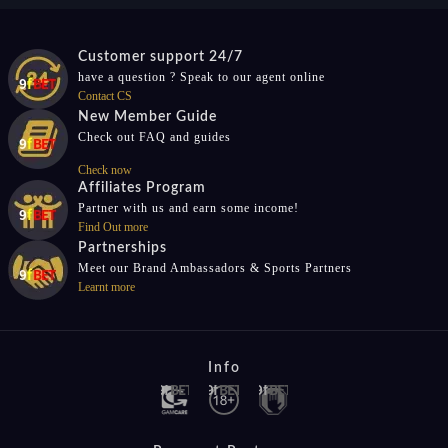
Customer support 24/7
have a question ? Speak to our agent online
Contact CS
New Member Guide
Check out FAQ and guides
Check now
Affiliates Program
Partner with us and earn some income!
Find Out more
Partnerships
Meet our Brand Ambassadors & Sports Partners
Learnt more
Info