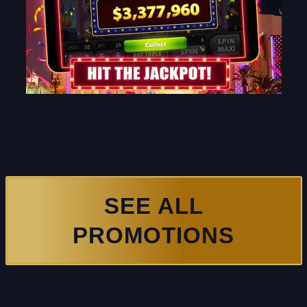
SEE ALL
PROMOTIONS