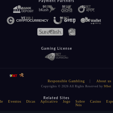
Payment Partners
Gaming License
Responsible Gambling
About us
Copyrights © 2026 All Rights Reserved by
9fbet
Related Sites
de
Eventos
Dicas
Aplicativo
Jogo
Sobre
Casino
Esp
Nós