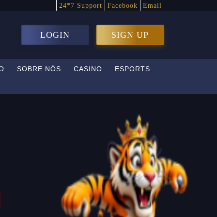
24*7 Support
Facebook
Email
LOGIN
SIGN UP
O
SOBRE NÓS
CASINO
ESPORTS