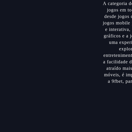
A categoria d
jogos em to
desde jogos 
jogos mobile 
e interativa
gráficos e a
uma experi
explo
entreteniment
a facilidade 
atraído mai
móveis, é im
a 9fbet, pa