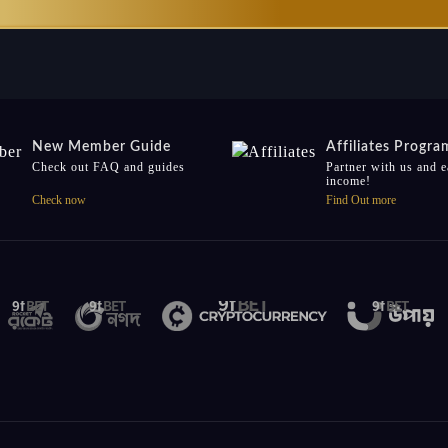
New Member Guide
Affiliates Progra
Check out FAQ and guides
Partner with us and 
income!
Check now
Find Out more