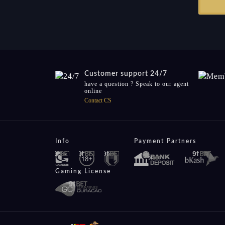
Customer support 24/7
have a question ? Speak to our agent
online
Contact CS
Info
Payment Partners
Gaming License