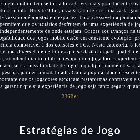
e jogos mobile tem se tornado cada vez mais popular entre os 
do o mundo. No site 9fbet, essa seção oferece uma vasta gam
de cassino até apostas em esportes, tudo acessível na palma d
permitem que os usuários desfrutem de uma experiência de j
, independentemente de onde estejam. Graças aos avanços na t
 jogabilidade dos jogos mobile estão em constante evolução, p
ência comparável à dos consoles e PCs. Nesta categoria, o j
rar uma diversidade de títulos que se destacam pela qualidade 
o, atendendo tanto a iniciantes quanto a jogadores experiente
de acesso e a possibilidade de jogar a qualquer momento são f
s pessoas para essa modalidade. Com a popularidade crescente
portante que os jogadores escolham plataformas confiáveis e 
ra garantir que sua experiência de jogo seja tanto segura quant
236Bet
Estratégias de Jogo