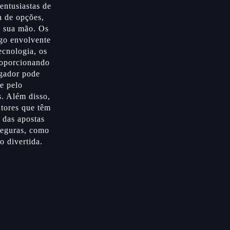
entusiastas de
a de opções,
a sua mão. Os
ogo envolvente
ecnologia, os
roporcionando
ogador pode
e pelo
s. Além disso,
atores que têm
 das apostas
seguras, como
o divertida.