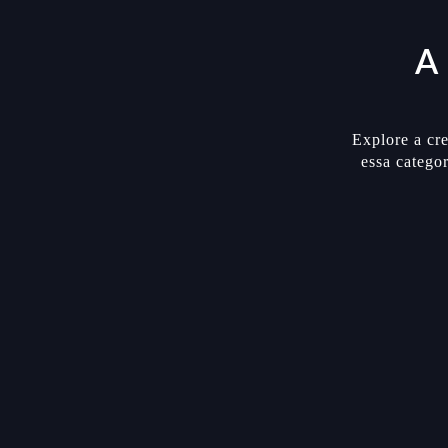
A
Explore a cr
essa catego